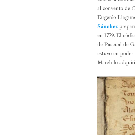
al convento de C
Eugenio Llaguno 
Sánchez
prepara
en 1779. El códi
de Pascual de Ga
estuvo en poder 
March lo adquiri