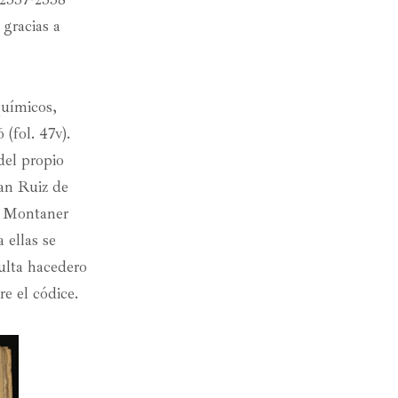
 gracias a
químicos,
 (fol. 47v).
del propio
uan Ruiz de
o Montaner
 ellas se
sulta hacedero
e el códice.