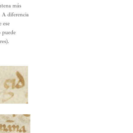
entena más
 A diferencia
e ese
o puede
es).