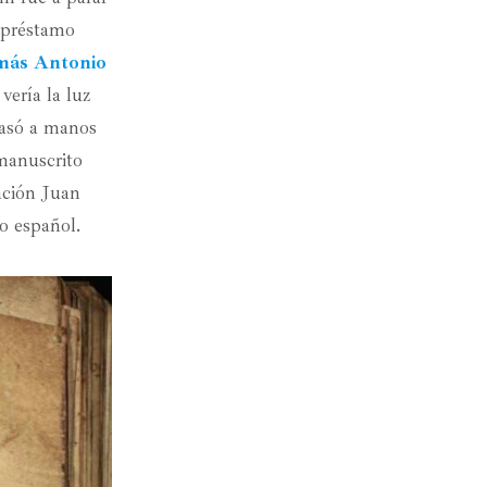
 préstamo
ás Antonio
vería la luz
pasó a manos
manuscrito
ación Juan
o español.