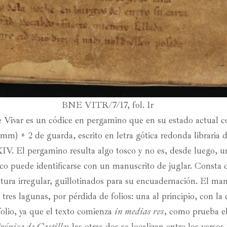
BNE VITR/7/17, fol. 1r
 Vivar es un códice en pergamino que en su estado actual c
 mm) + 2 de guarda, escrito en letra gótica redonda libraria 
XIV. El pergamino resulta algo tosco y no es, desde luego, u
co puede identificarse con un manuscrito de juglar. Consta 
tura irregular, guillotinados para su encuadernación. El man
 tres lagunas, por pérdida de folios: una al principio, con la
folio, ya que el texto comienza
in medias res
, como prueba el
rónica de Castilla
; las otras dos se localizan entre los verso