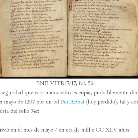
BNE VITR/7/17, fol. 56r
seguridad que este manuscrito es copia, probablemente dire
 en mayo de 1207 por un tal
Per Abbat
(hoy perdido), tal y c
ista del folio 74r:
rivió en el mes de mayo / en era de mill e CC XLV años.