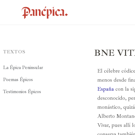
BNE VITR/
TEXTOS
La Épica Peninsular
El célebre códic
Poemas Épicos
menos desde fina
España
con la s
Testimonios Épicos
desconocido, per
monástico, quiz
Alberto Montaner
Vivar, pues allí 
conserva también