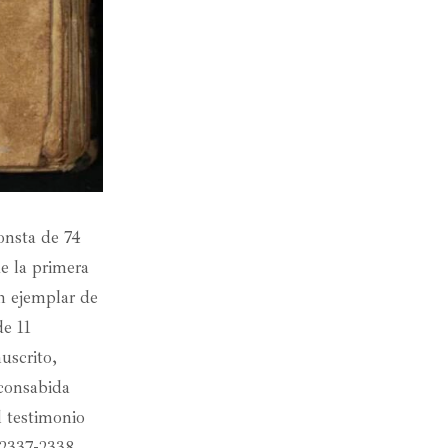
onsta de 74
de la primera
n ejemplar de
de 11
uscrito,
 consabida
 testimonio
s 2337-2338