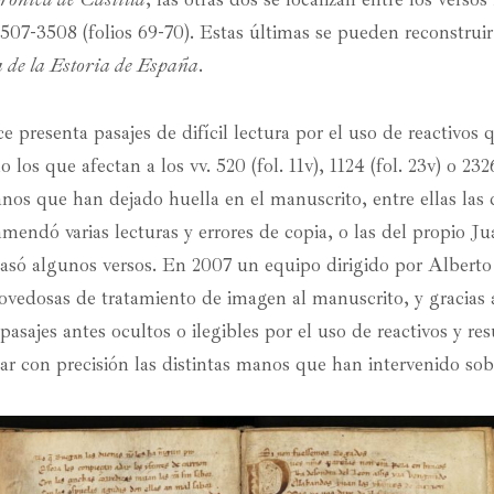
3507-3508 (folios 69-70). Estas últimas se pueden reconstruir
a de la Estoria de España
.
 presenta pasajes de difícil lectura por el uso de reactivos 
los que afectan a los vv. 520 (fol. 11v), 1124 (fol. 23v) o 2326
anos que han dejado huella en el manuscrito, entre ellas las 
nmendó varias lecturas y errores de copia, o las del propio J
pasó algunos versos. En 2007 un equipo dirigido por Albert
novedosas de tratamiento de imagen al manuscrito, y gracias a
asajes antes ocultos o ilegibles por el uso de reactivos y re
ar con precisión las distintas manos que han intervenido sobr