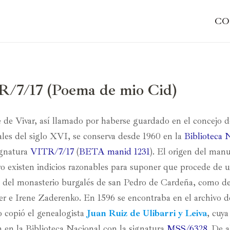
CO
7/17 (Poema de mio Cid)
e de Vivar, así llamado por haberse guardado en el concejo d
les del siglo XVI, se conserva desde 1960 en la
Biblioteca 
ignatura
VITR/7/17
(
BETA manid 1231
). El origen del manu
o existen indicios razonables para suponer que procede de 
á del monasterio burgalés de san Pedro de Cardeña, como d
 e Irene Zaderenko. En 1596 se encontraba en el archivo d
lo copió el genealogista
Juan Ruiz de Ulibarri y Leiva
, cuya
 en la Biblioteca Nacional con la signatura
MSS/6328
. De a