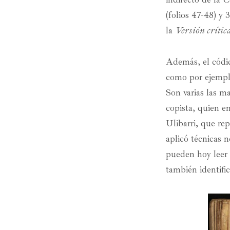
(folios 47-48) y 
la
Versión crític
Además, el códice
como por ejemplo 
Son varias las m
copista, quien e
Ulibarri, que re
aplicó técnicas 
pueden hoy leer p
también identific