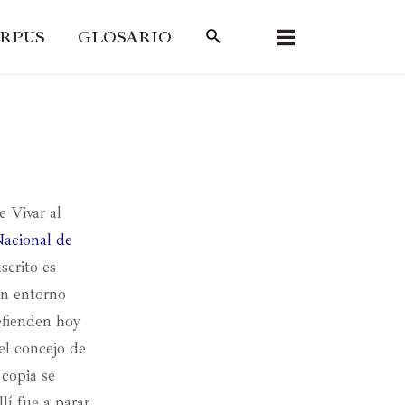
RPUS
GLOSARIO
e Vivar al
Nacional de
scrito es
un entorno
efienden hoy
el concejo de
 copia se
llí fue a parar