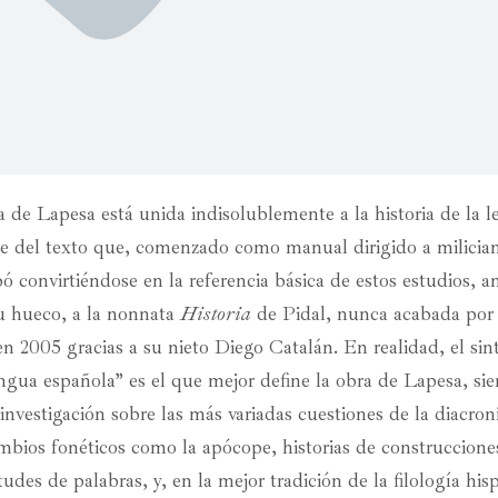
ca de Lapesa está unida indisolublemente a la historia de la 
 del texto que, comenzado como manual dirigido a milician
ó convirtiéndose en la referencia básica de estos estudios, a
su hueco, a la nonnata
Historia
de Pidal, nunca acabada por 
 en 2005 gracias a su nieto Diego Catalán. En realidad, el si
lengua española” es el que mejor define la obra de Lapesa, si
nvestigación sobre las más variadas cuestiones de la diacron
mbios fonéticos como la apócope, historias de construccione
itudes de palabras, y, en la mejor tradición de la filología his