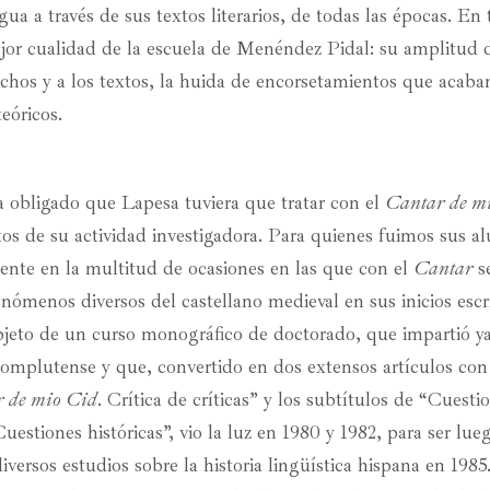
ngua a través de sus textos literarios, de todas las épocas. En
jor cualidad de la escuela de Menéndez Pidal: su amplitud d
echos y a los textos, la huida de encorsetamientos que acab
eóricos.
ra obligado que Lapesa tuviera que tratar con el
Cantar de m
s de su actividad investigadora. Para quienes fuimos sus al
ente en la multitud de ocasiones en las que con el
Cantar
s
nómenos diversos del castellano medieval en sus inicios escri
bjeto de un curso monográfico de doctorado, que impartió ya
omplutense y que, convertido en dos extensos artículos con 
 de mio Cid
. Crítica de críticas” y los subtítulos de “Cuesti
Cuestiones históricas”, vio la luz en 1980 y 1982, para ser lu
ersos estudios sobre la historia lingüística hispana en 1985