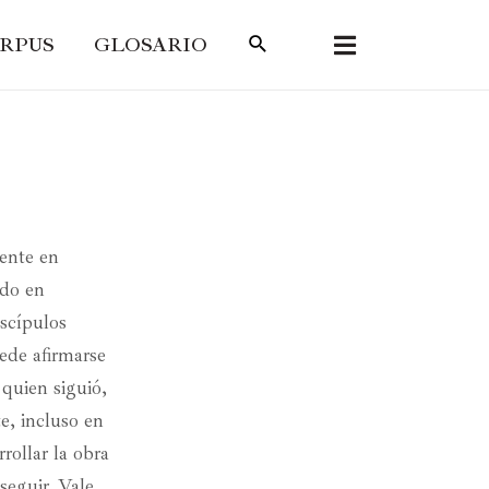
RPUS
GLOSARIO
mente en
ido en
iscípulos
ede afirmarse
quien siguió,
e, incluso en
rollar la obra
seguir. Vale