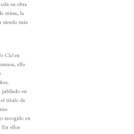
 toda su obra
e miras, la
an siendo más
io Cid
en
umnos, ello
e
tos.
 jubilado en
el título de
ones
ego recogido en
. En ellos