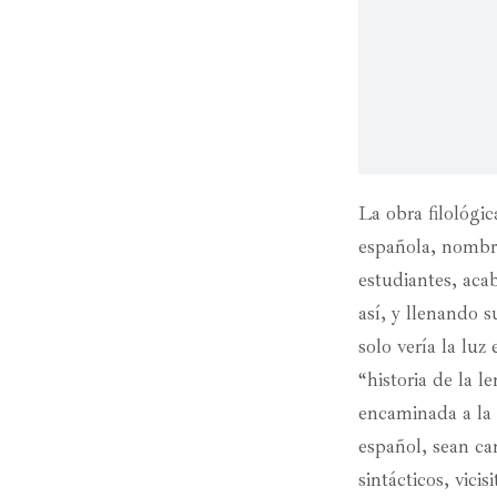
La obra filológi
española, nombre
estudiantes, acab
así, y llenando 
solo vería la luz
“historia de la 
encaminada a la i
español, sean ca
sintácticos, vicis