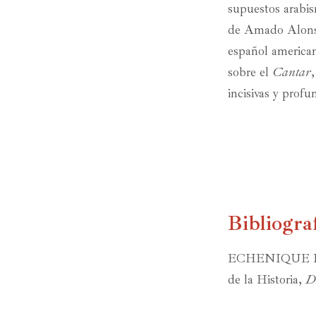
supuestos arabis
de Amado Alonso 
español american
sobre el
Cantar
incisivas y profu
Bibliogra
ECHENIQUE ELI
de la Historia,
Di