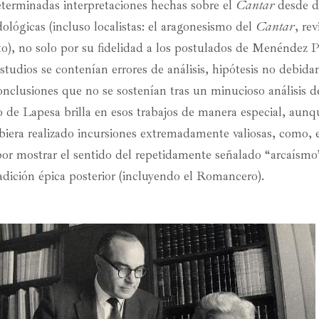
terminadas interpretaciones hechas sobre el
Cantar
desde d
ológicas (incluso localistas: el aragonesismo del
Cantar
, rev
to), no solo por su fidelidad a los postulados de Menéndez P
studios se contenían errores de análisis, hipótesis no debid
onclusiones que no se sostenían tras un minucioso análisis d
co de Lapesa brilla en esos trabajos de manera especial, aunq
biera realizado incursiones extremadamente valiosas, como, e
por mostrar el sentido del repetidamente señalado “arcaísmo
adición épica posterior (incluyendo el Romancero).