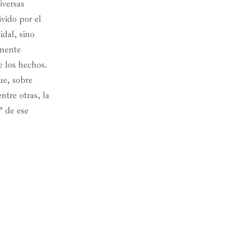
iversas
ivido por el
idal, sino
amente
e los hechos.
ue, sobre
ntre otras, la
” de ese