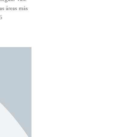
las áreas más
ó