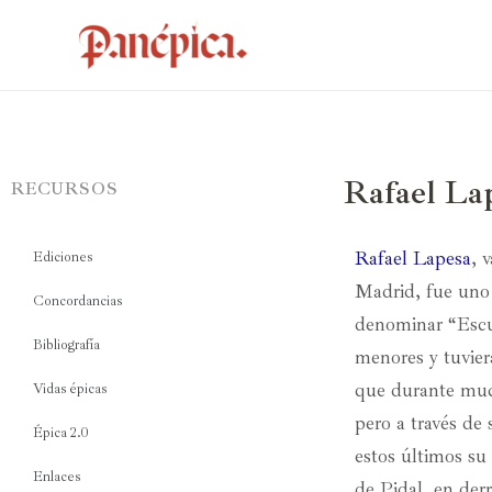
Rafael La
RECURSOS
Rafael Lapesa
, 
Ediciones
Madrid, fue uno 
Concordancias
denominar “Escue
Bibliografía
menores y tuvier
que durante much
Vidas épicas
pero a través de
Épica 2.0
estos últimos su
Enlaces
de Pidal, en der