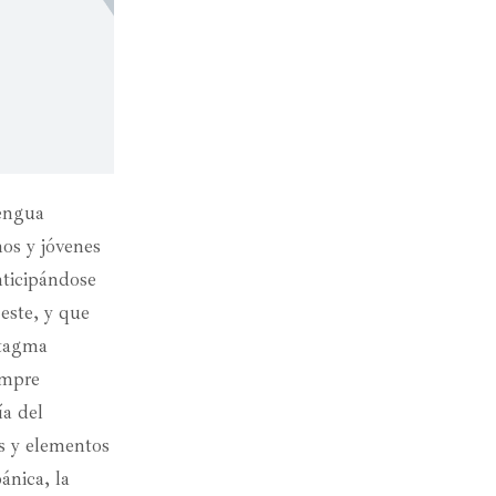
lengua
os y jóvenes
nticipándose
este, y que
ntagma
empre
ía del
s y elementos
pánica, la