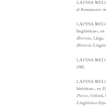
LAPESA MELGAR, 
el Romancero vi
LAPESA MELGAR
lingüísticas», en
Horrent
, Liège,
Historia Lingüís
LAPESA MELGA
1981.
LAPESA MELGAR
históricas», en
Es
Pierce
, Oxford, 
Lingüística Esp