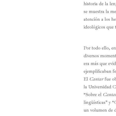
historia de la le
se muestra la me
atención a los h
ideológicos que t
Por todo ello, e
diversos momento
era más que evid
ejemplificaban fe
El
Cantar
fue o
la Universidad C
“Sobre el
Cantar
lingüísticas” y “
un volumen de div