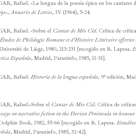
Rafael. «La lengua de la poesía épica en los cantares de
ejo»,
Anuario de Letras
, IV (1964), 5-24.
, Rafael. «Sobre el
Cantar de Mio Cid
. Crítica de críti
Études de Philologie Romane et d’Histoire Littéraire offertes 
 Université de Liège, 1980, 213-231 [recogido en R. Lapesa.
E
tica Española
, Madrid, Paraninfo, 1985, 11-31].
R, Rafael.
Historia de la lengua española
, 9ª edición, Ma
, Rafael.«Sobre el
Cantar de Mio Cid
. Crítica de crític
says on narrative fiction in the Iberian Peninsula in honour
Dolphin Book, 1982, 55-66 [recogido en R. Lapesa.
Estudios
añola
, Madrid, Paraninfo, 1985, 32-42].