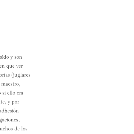
sido y son
nen que ver
rías (juglares
u maestro,
si ello era
te, y por
 adhesión
gaciones,
muchos de los