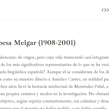
CO
pesa Melgar (1908-2001)
valenciano de origen, pero cuya vida transcurrió casi íntegra
de los más significativos representantes de lo que se ha ven
la lingüística española”. Aunque él se considerara de los d
a como su maestro directo a Américo Castro, en realidad pu
os años llevó la herencia intelectual de Menéndez Pidal, a 
 sus propios caminos y modos en la investigación. No obstant
 objetivo, según repetía constantemente, era culminar y desar
roteros que el maestro no había podido, o no había querido, 